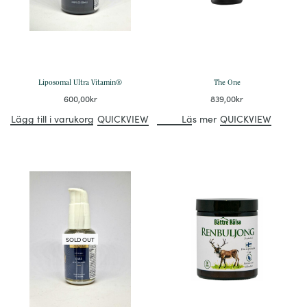
Liposomal Ultra Vitamin®
The One
600,00
kr
839,00
kr
Lägg till i varukorg
QUICKVIEW
Läs mer
QUICKVIEW
SOLD OUT