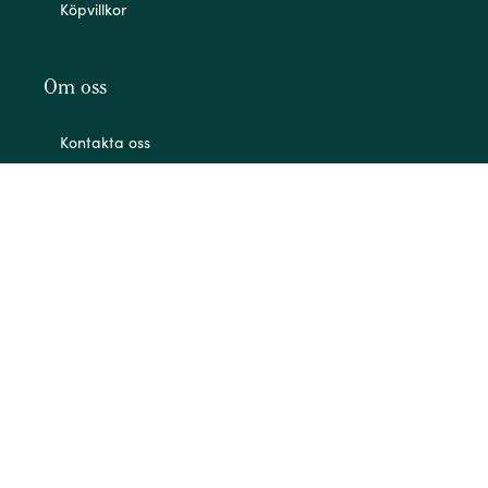
Köpvillkor
Om oss
Kontakta oss
Om oss
Mitt konto
Angående COVID
Din säkerhet är för oss på Evolve otroligt viktig.
Läs mer
© Evolve STHLM. Alla rättigheter förbehållna.