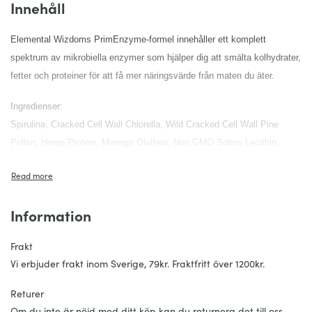
Innehåll
Elemental Wizdoms PrimEnzyme-formel innehåller ett komplett
spektrum av mikrobiella enzymer som hjälper dig att smälta kolhydrater,
fetter och proteiner för att få mer näringsvärde från maten du äter.
Ingredienser:
Spirulina, Cracked Cell Wall Chlorella, Wild Cracked Cell Wall Pine
Pollen, Hemp Protein, Moringa Oleifera, Non GMO Solros Lecithin,
Fermented Fulvic / Humic Mineraler, Mycelial Biomassa följande
svampar: Reishi, Chaga, Cordyceps, Maitake, Shiitake, Lions Mane,
King Trumpet, Turkey Tail, Agaricus Blazei och Antrodia; Havtorn,
Information
Schizandra, Gelatiniserad Maca samt PrimEnzymer.
Frakt
Vi erbjuder frakt inom Sverige, 79kr. Fraktfritt över 1200kr.
Returer
Om du inte är nöjd med ditt köp kan du returnera det till oss