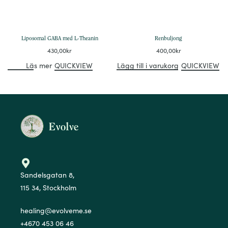
Liposomal GABA med L-Theanin
Renbuljong
430,00
kr
400,00
kr
Läs mer
QUICKVIEW
Lägg till i varukorg
QUICKVIEW
Sandelsgatan 8,
115 34, Stockholm
healing@evolveme.se
+4670 453 06 46