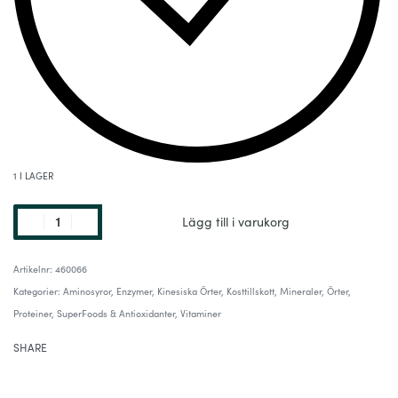
1 I LAGER
Lägg till i varukorg
460066
Kategorier:
Aminosyror
,
Enzymer
,
Kinesiska Örter
,
Kosttillskott
,
Mineraler
,
Örter
,
Proteiner
,
SuperFoods & Antioxidanter
,
Vitaminer
SHARE