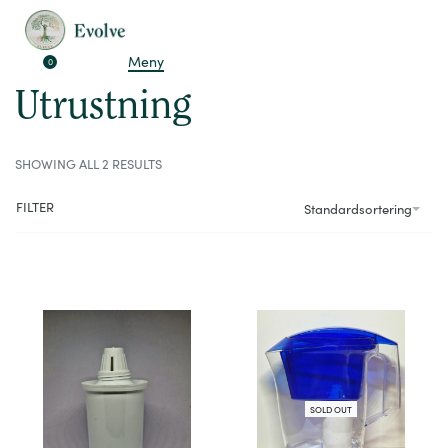
Hem
›
Utrustning
Meny
0
Utrustning
SHOWING ALL 2 RESULTS
FILTER
Standardsortering
SOLD OUT