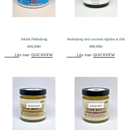
Arktisk Fiskbuljong
Renbuljong med curcumin ingefära & chili
450,00
kr
399,00
kr
Läs mer
QUICKVIEW
Läs mer
QUICKVIEW
SOLD OUT
SOLD OUT