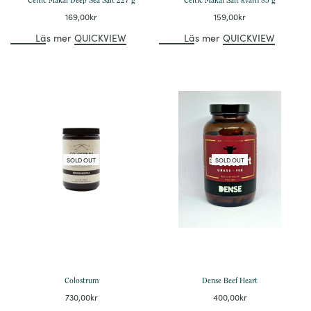
Celtic Makai Deep Sea Salt 227 g
Celtic Makai Salt kvarn 85 g
169,00
kr
159,00
kr
Läs mer
QUICKVIEW
Läs mer
QUICKVIEW
SOLD OUT
SOLD OUT
Colostrum
Dense Beef Heart
730,00
kr
400,00
kr