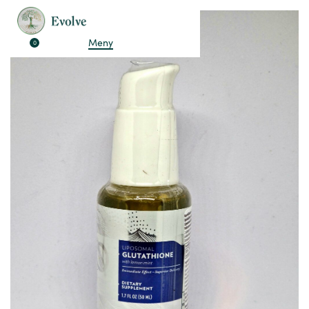
Meny
0