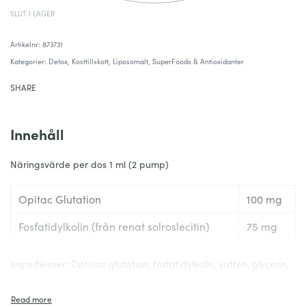
SLUT I LAGER
873731
Kategorier:
Detox
,
Kosttillskott
,
Liposomalt
,
SuperFoods & Antioxidanter
SHARE
Innehåll
Näringsvärde per dos 1 ml (2 pump)
Opitac Glutation
100 mg
Fosfatidylkolin (från renat solroslecitin)
75 mg
Ingredienser: Opticac glutation, fosfatidylkolin, vatten, glycerin,
etanol, e-vitamin (som d-alfa tokoferol polyetylenglykol 1000
succinat), naturliga citrus och mintoljor