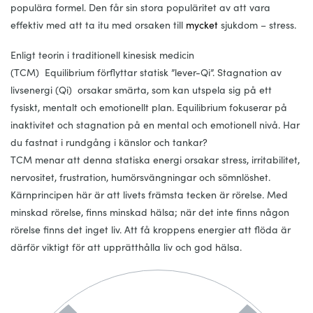
populära formel.
Den får sin stora populäritet av att vara
effektiv med att ta itu med orsaken till
mycket
sjukdom – stress.
Enligt teorin i traditionell kinesisk medicin
(TCM)
Equilibrium
förflyttar statisk ”lever-
Qi
”. Stagnation av
livsenergi (
Qi
) orsakar smärta, som kan utspela sig på ett
fysiskt, mentalt och emotionellt plan.
Equilibrium
fokuserar på
inaktivitet och stagnation på en mental och emotionell nivå. Har
du fastnat i rundgång i känslor och tankar?
TCM menar att denna statiska energi orsakar stress, irritabilitet,
nervositet, frustration, humörsvängningar och sömnlöshet.
Kärnprincipen här är att livets främsta tecken är rörelse. Med
minskad rörelse, finns minskad hälsa; när det inte finns någon
rörelse finns det inget liv. Att få kroppens energier att flöda är
därför viktigt för att upprätthålla liv och god hälsa.