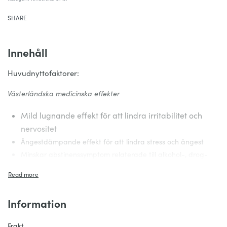
SHARE
Innehåll
Huvudnyttofaktorer:
Västerländska medicinska effekter
Mild lugnande effekt för att lindra irritabilitet och
nervositet
Ångestdämpande effekt för att lindra stress och ångest
Minskar abstinenssymptom relaterade till alkohol-, drog-
och rökberoende
Lugnande effekt för att lindra emotionella och psykiska
störningar
Information
Kinesiska terapeutiska effekter
Frakt