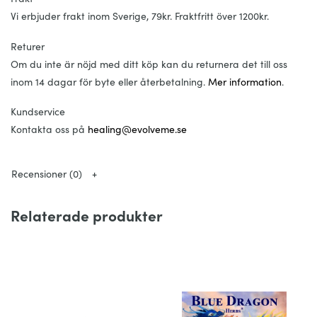
Flyttar stillastående lever-
Qi
Vi erbjuder frakt inom Sverige, 79kr. Fraktfritt över 1200kr.
Stärker mjältens funktion
Returer
Stärker hjärtat och lugnar själen
Om du inte är nöjd med ditt köp kan du returnera det till oss
Dosering:
inom 14 dagar för byte eller återbetalning.
Mer information
.
Ta 2-3 droppar, två gånger dagligen, mellan måltiderna eller
Kundservice
vid behov.
Kontakta oss på
healing@evolveme.se
I
ngredienser:
95% ekologiskt odlade eller viltplockade organiska
ingredienser
Recensioner (0)
Namn
Pin Yin
Läkemedelsnamn
Relaterade produkter
Bupleurum
Chai Hu
Radix Bupleuri
Sclerotium Poriae Cocos
Poria
Fu Shen
Parardicis
Atractylodis
Rhizoma Atractylodeis M
Bai Zhu
acrcephalae