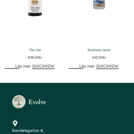
o Ren
Wu
Fructua Schisandrae Chi
Schisandra
Wei Zi
nensis
Fructus Gardeniae Jasmi
Gardenia
Zhi Zi
noidis
The One
Resistance Acute
Mu Dan
Mouton
Cortex Mouton
839,00
kr
430,00
kr
Pi
Läs mer
QUICKVIEW
Läs mer
QUICKVIEW
OBS!
I
nnehåller
Angelica Sinensis (Angelica rot)
som anses ge
ögonirritation, vid kontakt med ögonen.
Sandelsgatan 8,