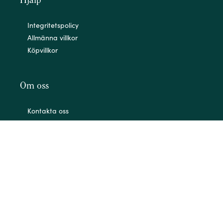
Hjälp
Integritetspolicy
Allmänna villkor
Köpvillkor
Om oss
Kontakta oss
Om oss
Mitt konto
Angående COVID
Din säkerhet är för oss på Evolve otroligt viktig.
Läs mer