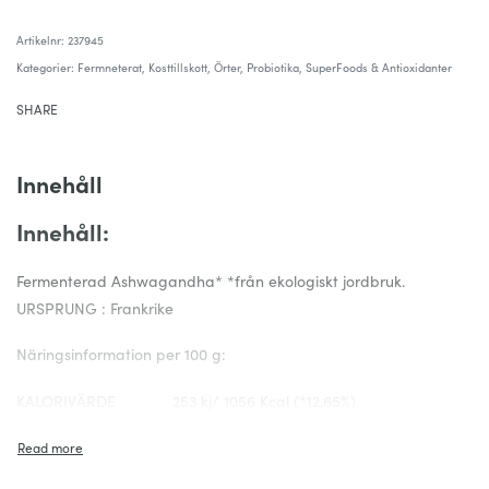
237945
Kategorier:
Fermneterat
,
Kosttillskott
,
Örter
,
Probiotika
,
SuperFoods & Antioxidanter
SHARE
Innehåll
Innehåll:
Fermenterad Ashwagandha* *från ekologiskt jordbruk.
URSPRUNG : Frankrike
Näringsinformation per 100 g:
KALORIVÄRDE 253 kj/ 1056 Kcal (*12,65%)
FETT 0,3g (*0,42%)
(mättat) 0,15g (*0,75%)
KOLHYDRATER 40g (*15,38%)