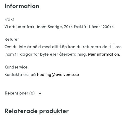
Information
( sockerarter) 9g (*10%)
LIVSMEDELSFIBRER 26g
Frakt
PROTEIN 3,7 g (*7,4%)
Vi erbjuder frakt inom Sverige, 79kr. Fraktfritt över 1200kr.
SALT 0,02 g (*0,33%)
Returer
Probiotiska stammar:
Om du inte är nöjd med ditt köp kan du returnera det till oss
1 Lactobacillus acidophilus ATCC 4796
inom 14 dagar för byte eller återbetalning.
Mer information
.
2 Lactobacillus casei ssp. pseudoplantarum DSM 20011
Kundservice
3 Lactobacillus casei ssp. rhamnosus T71499
Kontakta oss på
healing@evolveme.se
4 Lactobacillus delbrueckii. ssp. lactis DSM 20072
5 Lactobacillus fermentum ATCC 14931
6 Lactobacillus helveticus MTCC 5463
Recensioner (0)
7 Lactobacillus kefir DSM 20587
8 Lactobacillus kefiranofaciens DSM 5016
Relaterade produkter
9 Lactobacillus lactis ssp. lactis ATCC 15808
10 Lactobacillus parabuchneri DSM 5707
11 Lactobacillus paracasei ATCC 334