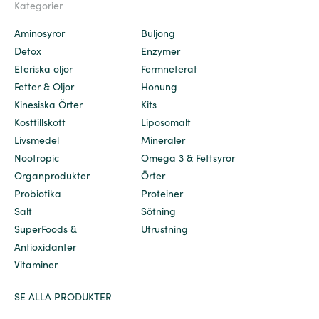
Kategorier
Aminosyror
Buljong
Detox
Enzymer
Eteriska oljor
Fermneterat
Fetter & Oljor
Honung
Kinesiska Örter
Kits
Kosttillskott
Liposomalt
Livsmedel
Mineraler
Nootropic
Omega 3 & Fettsyror
Organprodukter
Örter
Probiotika
Proteiner
Salt
Sötning
SuperFoods &
Utrustning
Antioxidanter
Vitaminer
SE ALLA PRODUKTER