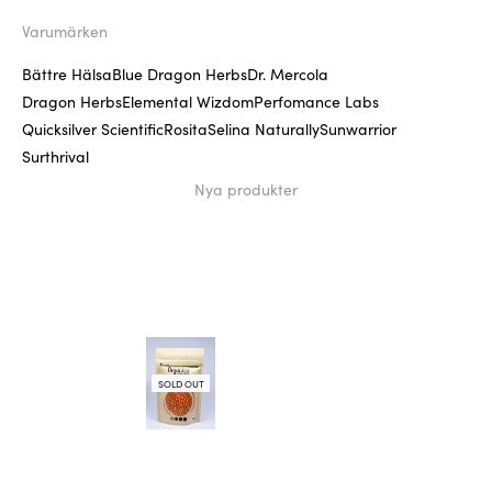
Varumärken
Bättre Hälsa
Blue Dragon Herbs
Dr. Mercola
Dragon Herbs
Elemental Wizdom
Perfomance Labs
Quicksilver Scientific
Rosita
Selina Naturally
Sunwarrior
Surthrival
Nya produkter
SOLD OUT